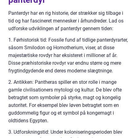
Panterdyr har en rig historie, der strækker sig tilbage i
tid og har fascineret mennesker i århundreder. Lad os
udforske udviklingen af panterdyr gennem tiden:
1. Førhistorisk tid: Fossile fund af tidlige panterdyrarter,
såsom Smilodon og Homotherium, viser, at disse
majestætiske rovdyr har eksisteret i millioner af år.
Disse præhistoriske rovdyr var endnu større og mere
frygtindgydende end deres moderne slægtninge.
2. Antikken: Pantheras spiller en stor rolle i mange
gamle civilisationers mytologi og kultur. De blev ofte
betragtet som symboler på styrke, magt og kongelig
autoritet. For eksempel blev løven betragtet som en
guddommelig figur og et symbol på kongemagt i
oldtidens Egypten.
3. Udforskningstid: Under koloniseringsperioden blev