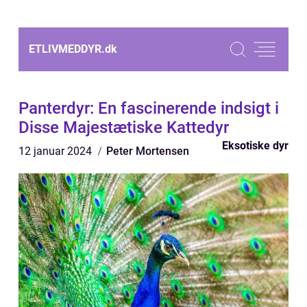
ETLIVMEDDYR.
dk
Panterdyr: En fascinerende indsigt i
Disse Majestætiske Kattedyr
Eksotiske dyr
12 januar 2024
Peter Mortensen