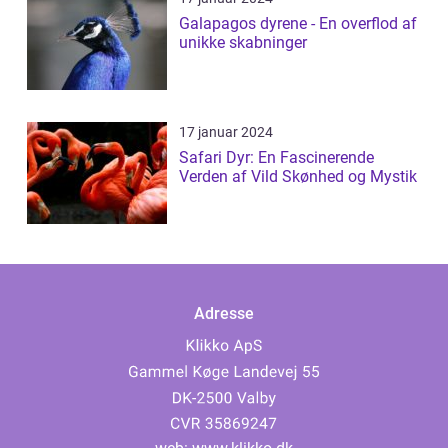
Galapagos dyrene - En overflod af
unikke skabninger
17 januar 2024
Safari Dyr: En Fascinerende
Verden af Vild Skønhed og Mystik
Adresse