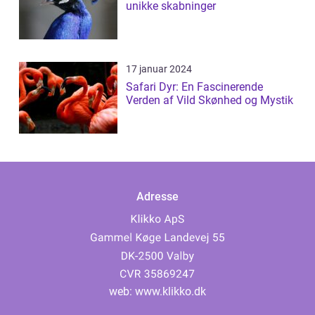
unikke skabninger
17 januar 2024
Safari Dyr: En Fascinerende
Verden af Vild Skønhed og Mystik
Adresse
web:
www.klikko.dk