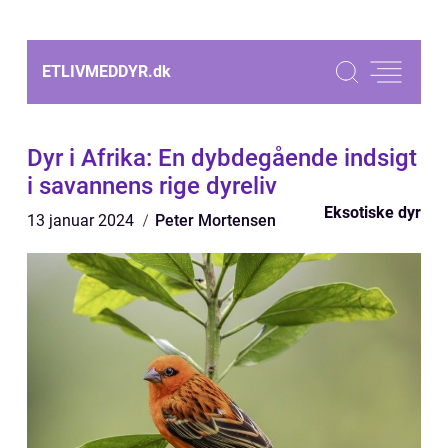
ETLIVMEDDYR.
dk
Dyr i Afrika: En dybdegående indsigt
i savannens rige dyreliv
Eksotiske dyr
13 januar 2024
Peter Mortensen