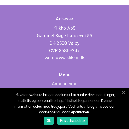
Adresse
web:
www.klikko.dk
Menu
Annoncering
Om os
På vores website bruges cookies til at huske dine indstillinger,
Cookies
statistik og personalisering af indhold og annoncer. Denne
information deles med tredjepart. Ved fortsat brug af websiden
Kontakt os
godkender du cookiepolitikken.
Sitemap
Ok
Privatlivspolitik