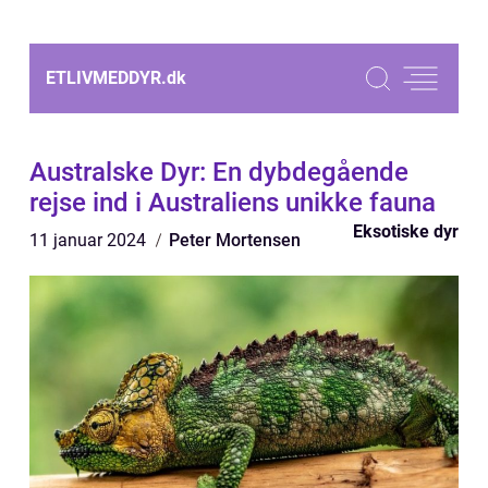
ETLIVMEDDYR.
dk
Australske Dyr: En dybdegående
rejse ind i Australiens unikke fauna
Eksotiske dyr
11 januar 2024
Peter Mortensen