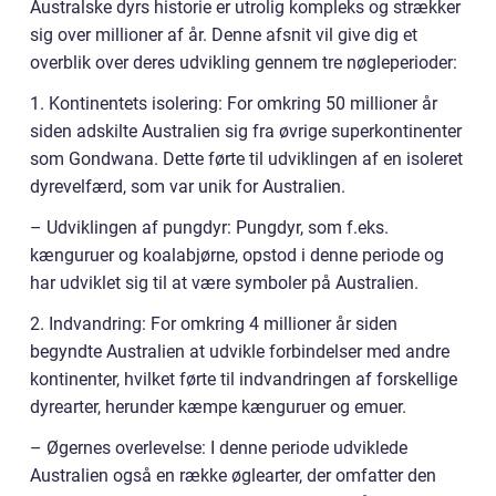
Australske dyrs historie er utrolig kompleks og strækker
sig over millioner af år. Denne afsnit vil give dig et
overblik over deres udvikling gennem tre nøgleperioder:
1. Kontinentets isolering: For omkring 50 millioner år
siden adskilte Australien sig fra øvrige superkontinenter
som Gondwana. Dette førte til udviklingen af en isoleret
dyrevelfærd, som var unik for Australien.
– Udviklingen af pungdyr: Pungdyr, som f.eks.
kænguruer og koalabjørne, opstod i denne periode og
har udviklet sig til at være symboler på Australien.
2. Indvandring: For omkring 4 millioner år siden
begyndte Australien at udvikle forbindelser med andre
kontinenter, hvilket førte til indvandringen af forskellige
dyrearter, herunder kæmpe kænguruer og emuer.
– Øgernes overlevelse: I denne periode udviklede
Australien også en række øglearter, der omfatter den