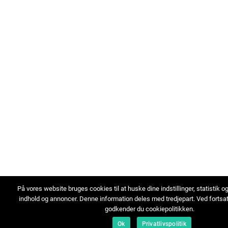
På vores website bruges cookies til at huske dine indstillinger, statistik o
indhold og annoncer. Denne information deles med tredjepart. Ved fortsa
godkender du cookiepolitikken.
Ok
Privatlivspolitik